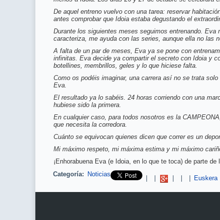
De aquel entreno vuelvo con una tarea: reservar habitació
antes comprobar que Idoia estaba degustando el extraordina
Durante los siguientes meses seguimos entrenando. Eva me
caracteriza, me ayuda con las series, aunque ella no las n
A falta de un par de meses, Eva ya se pone con entrenami
infinitas. Eva decide ya compartir el secreto con Idoia y
botellines, membrillos, geles y lo que hiciese falta.
Como os podéis imaginar, una carrera así no se trata solo 
Eva.
El resultado ya lo sabéis. 24 horas corriendo con una mar
hubiese sido la primera.
En cualquier caso, para todos nosotros es la CAMPEONA, 
que necesita la corredora.
Cuánto se equivocan quienes dicen que correr es un deport
Mi máximo respeto, mi máxima estima y mi máximo cariñ
¡Enhorabuena Eva (e Idoia, en lo que te toca) de parte de l
Categoría:
Noticias
Pinterest
|
|
|
|
|
Euskera