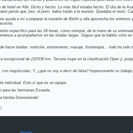
n de hotel en Albi. Dicho y hecho. Lo más fácil estaba hecho. El día de la As
rio jamón que Javi, el presi, había traído a la reunión. Quedaba el resto. Ca
 ayuda a mí a preparar la maratón de Berlín y ella aprovecha los entrenos p
ecesita.
ento específico para las 24 horas, como siempre, de la mano de su entrenado
 comienza a acompañarnos en las tiradas largas. Seguro que la habéis visto en
de hacer tiradas: nutrición, estiramiento, masaje, fisioterapia… todo ha sido 
ca excepcional de 210’030 km. Tercera mujer en la clasificación Open y, porq
con mayúsculas. Y, ¿qué os voy a decir de Idoia? Impresionante su trabajo,
e individual. Esto sí que es un equipo.
o para las hermanas Esnaola.
a familia Donostiarrak!
|
Inicio