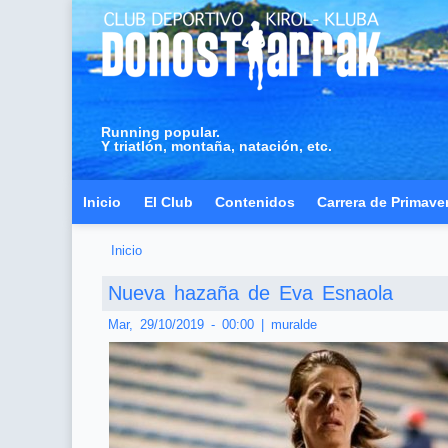
Running popular.
Y triatlón, montaña, natación, etc.
Inicio
El Club
Contenidos
Carrera de Primave
Inicio
Usted está aquí
Nueva hazaña de Eva Esnaola
Mar, 29/10/2019 - 00:00
|
muralde