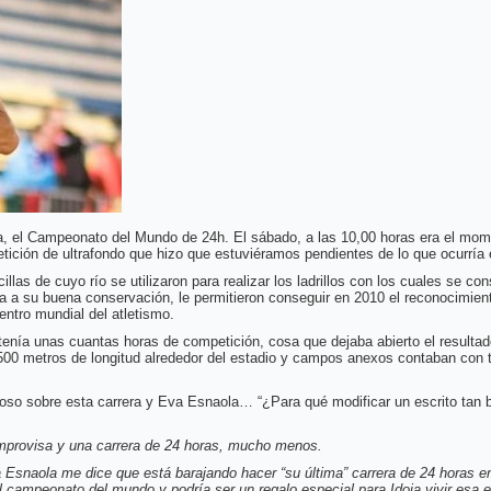
ia, el Campeonato del Mundo de 24h. El sábado, a las 10,00 horas era el mom
tición de ultrafondo que hizo que estuviéramos pendientes de lo que ocurría e
rcillas de cuyo río se utilizaron para realizar los ladrillos con los cuales se c
ada a su buena conservación, le permitieron conseguir en 2010 el reconocimien
ntro mundial del atletismo.
nía unas cuantas horas de competición, cosa que dejaba abierto el resultado y
1.500 metros de longitud alrededor del estadio y campos anexos contaban con t
so sobre esta carrera y Eva Esnaola… “¿Para qué modificar un escrito tan b
mprovisa y una carrera de 24 horas, mucho menos.
naola me dice que está barajando hacer “su última” carrera de 24 horas en 
l campeonato del mundo y podría ser un regalo especial para Idoia vivir esa 