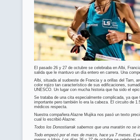
El pasado 26 y 27 de octubre se celebraba en Albi, Franc
salida que le mantuvo un día entero en carrera. Una compe
Albi, situada al sudoeste de Francia y a orillas del Tarn, a
color rojizo tan característico de sus edificaciones, sum
UNESCO. Un lugar con mucha historia que ha sido el epice
Se trataba de una cita especialmente complicada, ya que te
importante pero también lo era la cabeza. El circuito de 
médicos respecta.
Nuestra compañera Alazne Mujika nos pasó un texto precio
cual lo escribió Alazne:
Todos los Donostiarrak sabemos que una maratón no se i
Todo empezó por el mes de marzo, hace ya 7 meses. Eva Es
menos a Idoia. Los días 26 y 27 de octubre se celebrará e