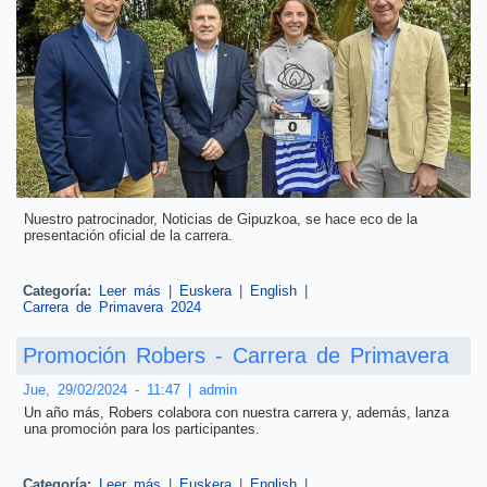
Nuestro patrocinador, Noticias de Gipuzkoa, se hace eco de la
presentación oficial de la carrera.
Categoría:
Leer más
sobre Presentación oficial de la carrera
|
Euskera
|
English
|
Carrera de Primavera 2024
Promoción Robers - Carrera de Primavera
Jue, 29/02/2024 - 11:47
|
admin
Un año más, Robers colabora con nuestra carrera y, además, lanza
una promoción para los participantes.
Categoría:
Leer más
sobre Promoción Robers - Carrera de Primavera
|
Euskera
|
English
|