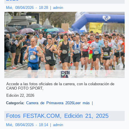
Mié, 08/04/2026 - 18:28
|
admin
Accede a las fotos oficiales de la carrera, con la colaboración de
CANO FOTO SPORT,
Edición 22, 2026
Categoría:
Carrera de Primavera 2026
Leer más
sobre Fotos CANO
|
FOTO SPORT,
Edición 22, 2026
Fotos FESTAK.COM, Edición 21, 2025
Mié, 08/04/2026 - 18:14
|
admin