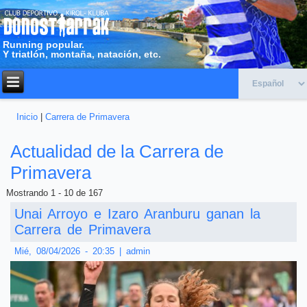
Running popular.
Y triatlón, montaña, natación, etc.
Inicio
|
Carrera de Primavera
Usted está aquí
Actualidad de la Carrera de
Primavera
Mostrando 1 - 10 de 167
Unai Arroyo e Izaro Aranburu ganan la
Carrera de Primavera
Mié, 08/04/2026 - 20:35
|
admin