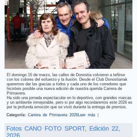
El domingo 15 de marzo, las calles de Donostia volvieron a teñirse
con los colores del esfuerzo y la ilusión. Desde el Club Donostiarrak
queremos dar las gracias a todos y cada uno de los corredores que
hicisteis posible una nueva edición de nuestra querida Carrera de
Primavera.
Ha sido una jornada espectacular en lo deportivo, con grandes marcas
y un ambiente inmejorable, pero si por algo recordaremos este 2026 es
por la profunda emoción que se vivió durante la entrega de premios.
Categoría:
Carrera de Primavera 2026
Leer más
sobre Emoción y
|
legado en el premio
"Memorial Luis Mari
Fotos CANO FOTO SPORT, Edición 22,
Aldazabal: el deporte
es salud"
2026