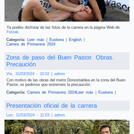
Ya podéis disfrutar de las fotos de la carrera en la página Web de
Festak
.
Categoría:
Leer más
sobre Fotos de la carrera
|
Euskera
|
English
|
Carrera de Primavera 2024
Zona de paso del Buen Pastor. Obras.
Precaución
Vie, 15/03/2024 - 10:02
|
admin
Con motivo de las obras del metro Donostialdea en la zona del Buen
Pastor, os pedimos que extremeis la precaución.
Categoría:
Carrera de Primavera 2024
Leer más
sobre Zona de paso
|
Euskera
|
del Buen Pastor.
Obras. Precaución
Presentación oficial de la carrera
Lun, 11/03/2024 - 11:03
|
admin