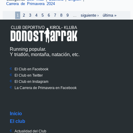
Carrera de Primavera 2024
Páginas
1
2
3
4
5
6
7
8
9
…
siguiente ›
última »
Running popular.
Y triatlón, montaña, natación, etc.
El Club en Facebook
El Club en Twitter
El Club en Instagram
La Carrera de Primavera en Facebook
Inicio
El club
Actualidad del Club