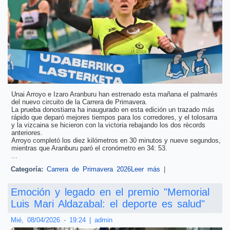
Unai Arroyo e Izaro Aranburu han estrenado esta mañana el palmarés
del nuevo circuito de la Carrera de Primavera.
La prueba donostiarra ha inaugurado en esta edición un trazado más
rápido que deparó mejores tiempos para los corredores, y el tolosarra
y la vizcaina se hicieron con la victoria rebajando los dos récords
anteriores.
Arroyo completó los diez kilómetros en 30 minutos y nueve segundos,
mientras que Aranburu paró el cronómetro en 34: 53.
...
Categoría:
Carrera de Primavera 2026
Leer más
sobre Unai Arroyo e
|
Izaro Aranburu ganan
la Carrera de
Emoción y legado en el premio "Memorial
Primavera
Luis Mari Aldazabal: el deporte es salud"
Mié, 08/04/2026 - 19:24
|
admin