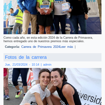
Como cada año, en esta edición 2024 de la Carrera de Primavera,
hemos entregado uno de nuestros premios más especiales.
Categoría:
Carrera de Primavera 2024
Leer más
sobre Un premio
|
especial y saludable:
"Kirola osasuna da /
Fotos de la carrera
El deporte es salud"
Jue, 21/03/2024 - 10:14
|
admin