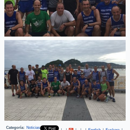
Categoría:
Noticias
Pinterest
|
|
|
|
|
English
|
Euskera
|