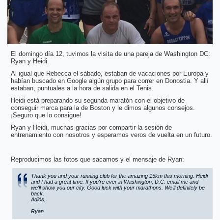
El domingo día 12, tuvimos la visita de una pareja de Washington DC:
Ryan y Heidi.
Al igual que Rebecca el sábado, estaban de vacaciones por Europa y
habían buscado en Google algún grupo para correr en Donostia. Y allí
estaban, puntuales a la hora de salida en el Tenis.
Heidi está preparando su segunda maratón con el objetivo de
conseguir marca para la de Boston y le dimos algunos consejos.
¡Seguro que lo consigue!
Ryan y Heidi, muchas gracias por compartir la sesión de
entrenamiento con nosotros y esperamos veros de vuelta en un futuro.
Reproducimos las fotos que sacamos y el mensaje de Ryan:
Thank you and your running club for the amazing 15km this morning. Heidi
and I had a great time. If you're ever in Washington, D.C. email me and
we'll show you our city. Good luck with your marathons. We'll definitely be
back.
Adiós,
Ryan