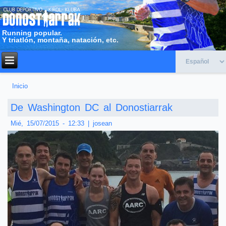
Running popular.
Y triatlón, montaña, natación, etc.
Inicio
Usted está aquí
De Washington DC al Donostiarrak
Mié, 15/07/2015 - 12:33
|
josean